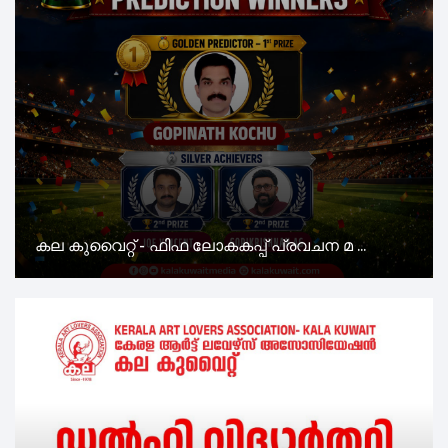
കല കുവൈറ്റ് - ഫിഫ ലോകകപ്പ് പ്രവചന മ ...