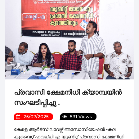
അഞ്ചാമത് ലോകകേരള സഭ; കുവൈ
കല കുവൈറ്റ്‌ ഫിലിം ഫെസ്റ്റിവ
ചെറിയ ഫ്രെയിമുകളിൽ വിരിഞ്ഞ
മലയാളം മിഷൻ കുവൈറ്റ്‌ ചാപ്റ്
മരണാനന്തര സഹായം കൈമാറി
കല കുവൈറ്റ് - ഫിഫ ലോകകപ്പ്
പ്രവാസി ക്ഷേമനിധി ക്യാമ്പയിൻ
സംഘടിപ്പിച്ചു .
25/07/2025
531 Views
കേരള ആർട്സ് ലവേഴ്സ് അസോസിയേഷൻ -കല
കുവൈറ്റ് ഹവല്ലി എ യൂണിറ്റ് പ്രവാസി ക്ഷേമനിധി