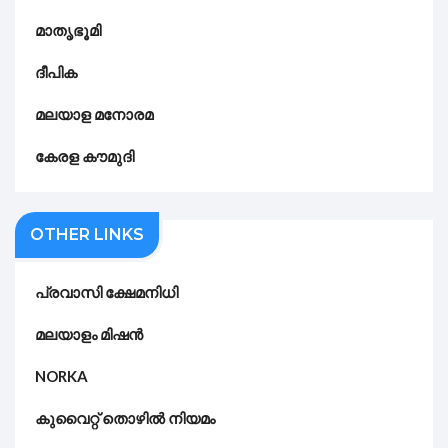
മാതൃഭൂമി
ദീപിക
മലയാള മനോരമ
കേരള കൗമുദി
OTHER LINKS
പ്രവാസി ക്ഷേമനിധി
മലയാളം മിഷൻ
NORKA
കുവൈറ്റ് തൊഴിൽ നിയമം