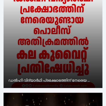
ഡൽഹി വിദ്യാർഥി പ്രക്ഷോഭത്തിന് നേരെയ ...