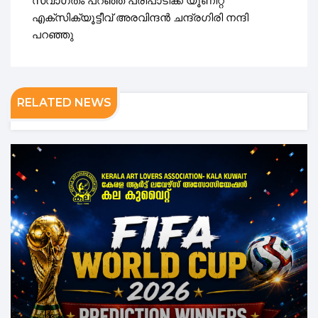
സ്വാഗതം പറഞ്ഞ പരിപാടിക്ക് യൂണിറ്റ്
എക്സിക്യൂട്ടീവ് അരവിന്ദൻ ചന്ദ്രഗിരി നന്ദി
പറഞ്ഞു
RELATED NEWS