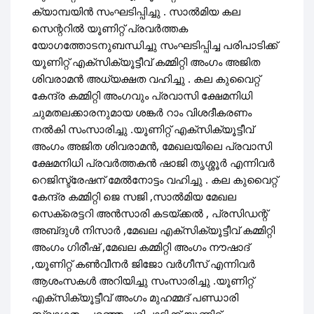
ക്യാമ്പയിൻ സംഘടിപ്പിച്ചു . സാൽമിയ കല
സെന്ററിൽ യൂണിറ്റ് പ്രവർത്തക
യോഗത്തോടനുബന്ധിച്ചു സംഘടിപ്പിച്ച പരിപാടിക്ക്
യൂണിറ്റ് എക്സിക്യൂട്ടീവ് കമ്മിറ്റി അംഗം അജിത
ശിവരാമൻ അധ്യക്ഷത വഹിച്ചു . കല കുവൈറ്റ്
കേന്ദ്ര കമ്മിറ്റി അംഗവും പ്രവാസി ക്ഷേമനിധി
ചുമതലക്കാരനുമായ ശങ്കർ റാം വിശദീകരണം
നൽകി സംസാരിച്ചു .യൂണിറ്റ് എക്സിക്യൂട്ടീവ്
അംഗം അജിത ശിവരാമൻ, മേഖലയിലെ പ്രവാസി
ക്ഷേമനിധി പ്രവർത്തകൻ ഷാജി തൃശ്ശൂർ എന്നിവർ
റെജിസ്ട്രേഷന് മേൽനോട്ടം വഹിച്ചു . കല കുവൈറ്റ്
കേന്ദ്ര കമ്മിറ്റി ജെ സജി ,സാൽമിയ മേഖല
സെക്രെട്ടറി അൻസാരി കടയ്ക്കൽ , പ്രസിഡന്റ്
അബ്‌ദുൾ നിസാർ ,മേഖല എക്സിക്യൂട്ടീവ് കമ്മിറ്റി
അംഗം ഗിരീഷ് ,മേഖല കമ്മിറ്റി അംഗം നൗഷാദ്
,യൂണിറ്റ് കൺവീനർ ജിജോ വർഗീസ് എന്നിവർ
ആശംസകൾ അറിയിച്ചു സംസാരിച്ചു .യൂണിറ്റ്
എക്സിക്യൂട്ടീവ് അംഗം മുഹമ്മദ് പണ്ഡാരി