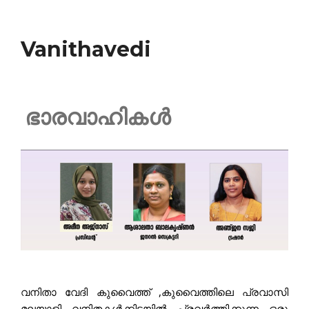
അഞ്ചാമത് ലോകകേരള സഭ; കുവൈ
Vanithavedi
കല കുവൈറ്റ്‌ ഫിലിം ഫെസ്റ്റിവ
ചെറിയ ഫ്രെയിമുകളിൽ വിരിഞ്ഞ
ഭാരവാഹികൾ
മലയാളം മിഷൻ കുവൈറ്റ്‌ ചാപ്റ്
മരണാനന്തര സഹായം കൈമാറി
കല കുവൈറ്റ് - ഫിഫ ലോകകപ്പ്
വനിതാ വേദി കുവൈത്ത് ,കുവൈത്തിലെ പ്രവാസി 
മലയാളി വനിതകൾക്കിടയിൽ പ്രവർത്തിക്കുന്ന ഒരു 