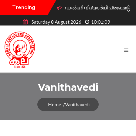
Trending
ഡൽഹി വിദ്യാർഥി പ്രക്ഷോഭത്ത
Saturday 8 August 2026
10:01:10
കല കുവൈറ്റ് വി.എസ് അനുസ്മര
കുവൈറ്റ് കല ട്രസ്റ്റ് പുരസ്‌ക
കല കുവൈറ്റ് ഫിഫ ലോകകപ്പ് 
കല കുവൈറ്റ് കലാമേള 2026 ജ
കല കുവൈറ്റ് ഫിഫ ലോകകപ്പ് 
Vanithavedi
കല കുവൈറ്റ് സംഘടിപ്പിക്കു
Home
Vanithavedi
കല കുവൈറ്റ് സൗജന്യ മാതൃഭാഷ
കല കുവൈറ്റിന് പുതിയ ഭാരവ