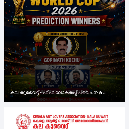
കല കുവൈറ്റ് - ഫിഫ ലോകകപ്പ് പ്രവചന മ ...