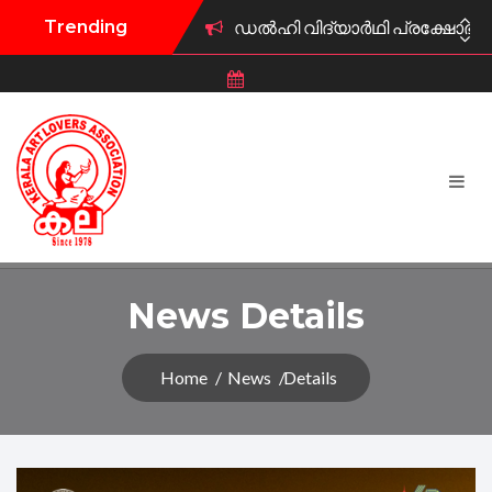
Trending
ഡൽഹി വിദ്യാർഥി പ്രക്ഷോഭത്ത
കല കുവൈറ്റ് വി.എസ് അനുസ്മര
കുവൈറ്റ് കല ട്രസ്റ്റ് പുരസ്‌ക
കല കുവൈറ്റ് ഫിഫ ലോകകപ്പ് 
കല കുവൈറ്റ് കലാമേള 2026 ജ
കല കുവൈറ്റ് ഫിഫ ലോകകപ്പ് 
News Details
കല കുവൈറ്റ് സംഘടിപ്പിക്കു
Home
News
Details
കല കുവൈറ്റ് സൗജന്യ മാതൃഭാഷ
കല കുവൈറ്റിന് പുതിയ ഭാരവ