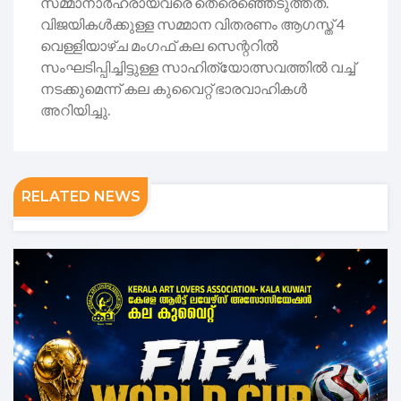
സമ്മാനാർഹരായവരെ തെരെഞ്ഞെടുത്തത്.
വിജയികൾക്കുള്ള സമ്മാന വിതരണം ആഗസ്ത് 4
വെള്ളിയാഴ്ച മംഗഫ് കല സെന്ററിൽ
സംഘടിപ്പിച്ചിട്ടുള്ള സാഹിത്യോത്സവത്തിൽ വച്ച്
നടക്കുമെന്ന് കല കുവൈറ്റ് ഭാരവാഹികൾ
അറിയിച്ചു.
RELATED NEWS