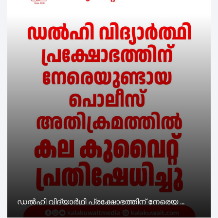
ഡൽഹി വിദ്യാർഥി പ്രക്ഷോഭത്തിന് നേരെയ ...