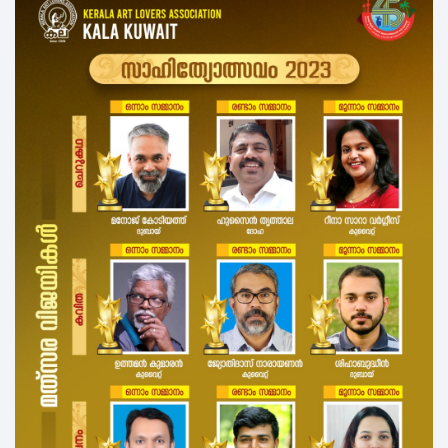
അഞ്ചാമത് ലോകകേരള സഭ; കുവൈ
കല കുവൈറ്റ്‌ ഫിലിം ഫെസ്റ്റിവ
ചെറിയ ഫ്രെയിമുകളിൽ വിരിഞ്ഞ
മലയാളം മിഷൻ കുവൈറ്റ്‌ ചാപ്റ്
മരണാനന്തര സഹായം കൈമാറി
കല കുവൈറ്റ് - ഫിഫ ലോകകപ്പ്