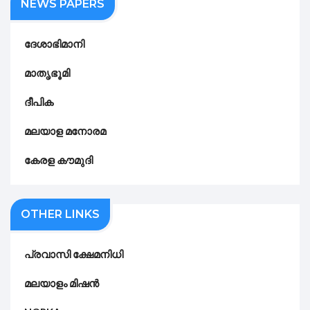
NEWS PAPERS
ദേശാഭിമാനി
മാതൃഭൂമി
ദീപിക
മലയാള മനോരമ
കേരള കൗമുദി
OTHER LINKS
പ്രവാസി ക്ഷേമനിധി
മലയാളം മിഷൻ