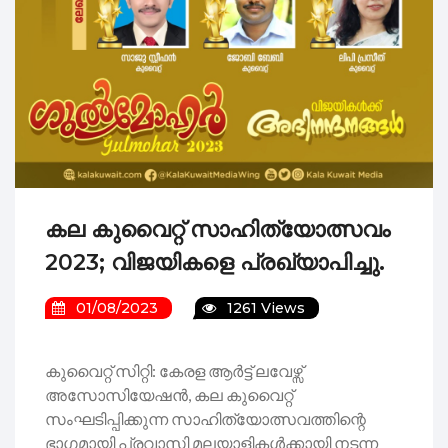
കല കുവൈറ്റ് സാഹിത്യോത്സവം
2023; വിജയികളെ പ്രഖ്യാപിച്ചു.
01/08/2023
1261 Views
കുവൈറ്റ് സിറ്റി: കേരള ആർട്ട് ലവേഴ്സ്
അസോസിയേഷൻ, കല കുവൈറ്റ്
സംഘടിപ്പിക്കുന്ന സാഹിത്യോത്സവത്തിന്റെ
ഭാഗമായി പ്രവാസി മലയാളികൾക്കായി നടന്ന