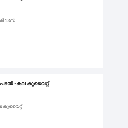
 13ന്.
ടൽ -കല കുവൈറ്റ്
കുവൈറ്റ്