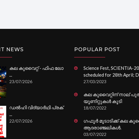
NT NEWS
POPULAR POST
കല കുവൈറ്റ് - ഫിഫ ലോ
Science Fest, SCIENTIA-2
...
scheduled for 28th April; Dr.
23/07/2026
27/03/2023
കല കുവൈറ്റിന് നാല് പു
യൂണിറ്റുകൾ കൂടി
ഡൽഹി വിദ്യാർഥി പ്രക്
18/07/2022
...
ഗഫൂർ മൂടാടിക്ക് കല കുവൈ
22/07/2026
ആദരാഞ്ജലികൾ.
03/07/2022