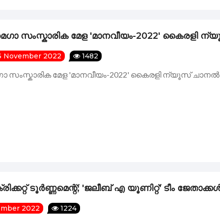
കളിൽ വിരിഞ്ഞ വലിയ സിനിമളുടെ ഉത്സവമായി മാറി കല കുവൈറ
മെഗാ സംസ്കാരിക മേള 'മാനവീയം-2022' കൈരളി ന്
ൈറ്റ്‌ ചാപ്റ്റർ പ്രസിഡന്റ്‌ സനൽ കുമാറിന് കുവൈറ്റ്‌ മല
3 November 2022
1482
ഗാ സംസ്കാരിക മേള 'മാനവീയം-2022' കൈരളി ന്യൂസ് ചാനൽ
ഹായം കൈമാറി.
ഫിഫ ലോകകപ്പ് പ്രവചന മത്സരംവിജയികളെ പ്രഖ്യാപിച്ചു
ിക്കറ്റ് ടൂർണ്ണമെന്റ്; 'ജലീബ് എ യൂണിറ്റ്' ടീം ജേതാക്ക
vember 2022
1224