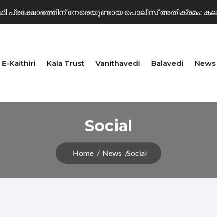
 പ്രക്ഷോഭത്തിന് നേരെയുണ്ടായ പൊലീസ് അതിക്രമം: കല ക
.എസ് അനുസ്മരണം സംഘടിപ്പിച്ചു
E-Kaithiri
Kala Trust
Vanithavedi
Balavedi
News
്റ്റ് പുരസ്‌കാരം നടൻ ഇന്ദ്രൻസിന്.
Social
ിഫ ലോകകപ്പ് പ്രവചന മത്സരം
Home
News
Social
ലാമേള 2026 ജൂലൈ 9-10 തീയതികളിൽ
ിഫ ലോകകപ്പ് പ്രവചന മത്സരം