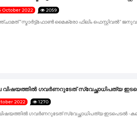
 October 2022
2059
്ചാമത് “സ്മാർട്ട്ഫോൺ മൈക്രോ ഫിലിം ഫെസ്റ്റിവൽ” ജനുവരി
ിഷയത്തിൽ ഗവർണറുടേത് സ്വേച്ഛാധിപത്യ ഇടപെ
ctober 2022
1270
ഷയത്തിൽ ഗവർണറുടേത് സ്വേച്ഛാധിപത്യ ഇടപെടൽ -കല 