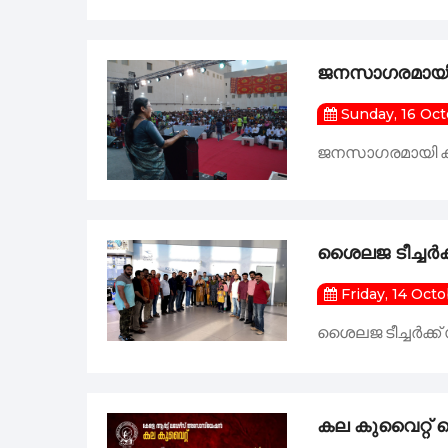
ജനസാഗരമായി 
Sunday, 16 Oc
ജനസാഗരമായി കല
ശൈലജ ടീച്ചർക
Friday, 14 Oct
ശൈലജ ടീച്ചർക്ക
കല കുവൈറ്റ് 