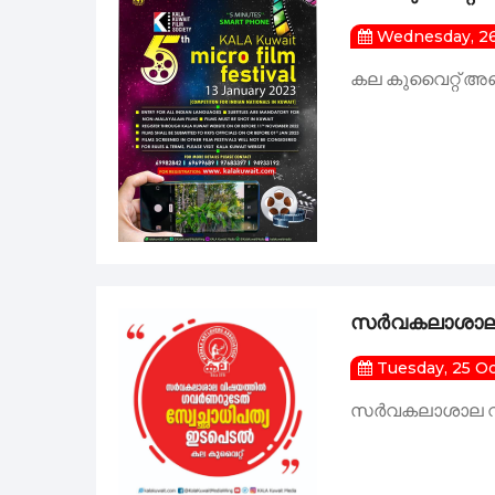
Wednesday, 26
കല കുവൈറ്റ് അഞ
സർവകലാശാല വ
Tuesday, 25 O
സർവകലാശാല വി