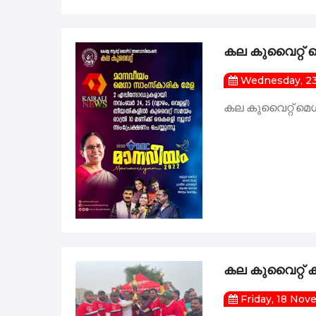
ചെറിയ ഫ്രെയിമു
കല കുവൈറ്റ് 
മലയാളം മിഷൻ കുവ
Wednesday, 2
കല കുവൈറ്റ് മെ
മരണാനന്തര സ
കല കുവൈറ്റ് - 
കല കുവൈറ്റ് ക്ര
Friday, 18 No