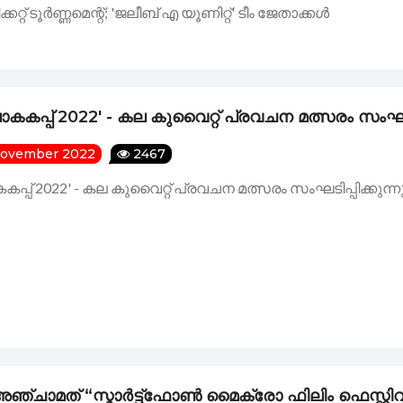
കറ്റ് ടൂർണ്ണമെന്റ്; 'ജലീബ് എ യൂണിറ്റ്' ടീം ജേതാക്കൾ
പ്പ് 2022' - കല കുവൈറ്റ് പ്രവചന മത്സരം സംഘടിപ്
November 2022
2467
പ് 2022' - കല കുവൈറ്റ് പ്രവചന മത്സരം സംഘടിപ്പിക്കുന്നു
അഞ്ചാമത് “സ്മാർട്ട്ഫോൺ മൈക്രോ ഫിലിം ഫെസ്റ്റി