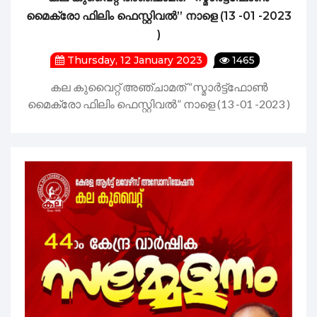
മൈക്രോ ഫിലിം ഫെസ്റ്റിവൽ” നാളെ (13 -01 -2023
)
Thursday, 12 January 2023
1465
കല കുവൈറ്റ് അഞ്ചാമത് “സ്മാർട്ട്ഫോൺ
മൈക്രോ ഫിലിം ഫെസ്റ്റിവൽ” നാളെ (13 -01 -2023 )