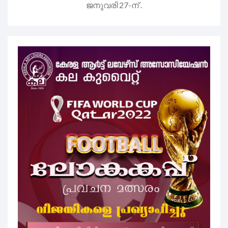
ജനുവരി 27-ന് .