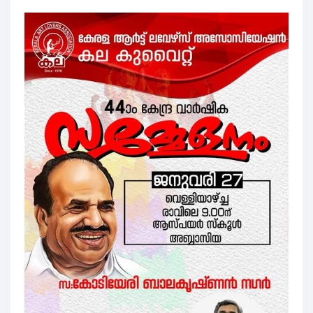
അഞ്ചാമത് ലോകകേരള സഭ; കുവൈ
കല കുവൈറ്റ്‌ ഫിലിം ഫെസ്റ്റിവ
ചെറിയ ഫ്രെയിമുകളിൽ വിരിഞ്ഞ
മലയാളം മിഷൻ കുവൈറ്റ്‌ ചാപ്റ്
മരണാനന്തര സഹായം കൈമാറി
കല കുവൈറ്റ് - ഫിഫ ലോകകപ്പ്