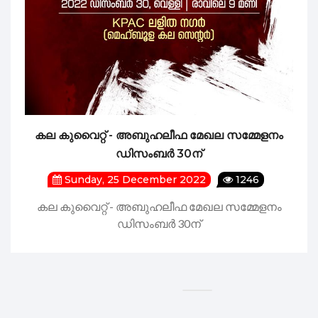
കല കുവൈറ്റ് - അബുഹലീഫ മേഖല സമ്മേളനം
ഡിസംബർ 30ന്
Sunday, 25 December 2022
1246
കല കുവൈറ്റ് - അബുഹലീഫ മേഖല സമ്മേളനം
ഡിസംബർ 30ന്