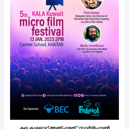
കല കുവൈറ്റ് അഞ്ചാമത് “സ്മാർട്ട്ഫോൺ