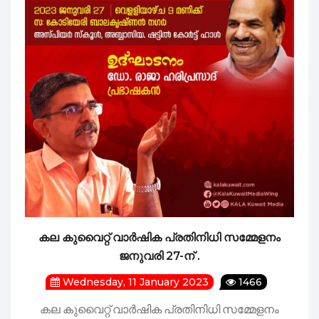
കല കുവൈറ്റ് വാർഷിക പ്രതിനിധി സമ്മേളനം
ജനുവരി 27-ന് .
Wednesday, 11 January 2023
1466
കല കുവൈറ്റ് വാർഷിക പ്രതിനിധി സമ്മേളനം