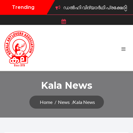
Trending
ഡൽഹി വിദ്യാർഥി പ്രക്ഷോഭത്ത
കല കുവൈറ്റ് വി.എസ് അനുസ്മര
കുവൈറ്റ് കല ട്രസ്റ്റ് പുരസ്‌ക
കല കുവൈറ്റ് ഫിഫ ലോകകപ്പ് 
കല കുവൈറ്റ് കലാമേള 2026 ജ
കല കുവൈറ്റ് ഫിഫ ലോകകപ്പ് 
Kala News
കല കുവൈറ്റ് സംഘടിപ്പിക്കു
Home
News
Kala News
കല കുവൈറ്റ് സൗജന്യ മാതൃഭാഷ
കല കുവൈറ്റിന് പുതിയ ഭാരവ