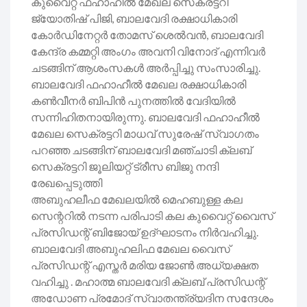
കുവൈറ്റ് ഫഹാഹീൽ മേഖല സെക്രട്ടറി
ജ്യോതിഷ് പിജി, ബാലവേദി രക്ഷാധികാരി
കോർഡിനേറ്റർ തോമസ് ശെൽവൻ, ബാലവേദി
കേന്ദ്ര കമ്മറ്റി അംഗം അവനി വിനോദ് എന്നിവർ
ചടങ്ങിന് ആശംസകൾ അർപ്പിച്ചു സംസാരിച്ചു.
ബാലവേദി ഫഹാഹീൽ മേഖല രക്ഷാധികാരി
കൺവീനർ ബിപിൻ പുനത്തിൽ വേദിയിൽ
സന്നിഹിതനായിരുന്നു. ബാലവേദി ഫഹാഹീൽ
മേഖല സെക്രട്ടറി മാധവ് സുരേഷ് സ്വാഗതം
പറഞ്ഞ ചടങ്ങിന് ബാലവേദി മഞ്ചാടി ക്ലബ്
സെക്രട്ടറി ജൂലിയറ്റ് ട്രീസ ബിജു നന്ദി
രേഖപ്പെടുത്തി
അബുഹലീഫ മേഖലയിൽ മെഹബുള്ള കല
സെന്ററിൽ നടന്ന പരിപാടി കല കുവൈറ്റ്‌ വൈസ്
പ്രസിഡന്റ് ബിജോയ്‌ ഉദ്‌ഘാടനം നിർവഹിച്ചു.
ബാലവേദി അബുഹലിഫ മേഖല വൈസ്
പ്രസിഡന്റ് എസ്തർ മരിയ ജോൺ അധ്യക്ഷത
വഹിച്ചു . മഹാത്മ ബാലവേദി ക്ലബ് പ്രസിഡന്റ്
അഡോണ പ്രമോദ് സ്വാതന്ത്ര്യദിന സന്ദേശം