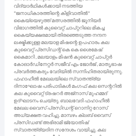
വിദ്യാർഥികൾക്കായി നടത്തിയ
"ജനാധികാരത്തിന്റെ കിളിവാതിൽ"
കൈയ്യെഴുത്ത് മത്സരത്തിൽ ജൂനിയർ
വിഭാഗത്തിൽ കുവൈറ്റ് ചാപ്റ്ററിലെ മികച്ച
കൈയ്യക്ഷരമായി തിരഞ്ഞെടുത്ത നന്ദന
ലക്ഷ്മിക്കുള്ള മലയാള മിഷന്റെ ഉപഹാരം കല
കുവൈറ്റ് പ്രസിഡന്റ് കെ കെ ശൈമേഷ്
കൈമാറി , മലയാളം മിഷൻ കുവൈറ്റ് ചാപ്റ്റർ
കോഓർഡിനേറ്റർ സജീവ് എം ജോർജ് , മാതൃഭാഷ
പ്രവർത്തകരും വേദിയിൽ സന്നിഹിതരായിരുന്നു.
ഫഹാഹീൽ മേഖലയിലെ സ്വാതന്ത്ര്യ
ദിനാഘോഷ പരിപാടികൾ മംഗഫ് കല സെന്ററിൽ
കല കുവൈറ്റ് ട്രഷറർ അജ്നാസ് മുഹമ്മദ്
ഉദ്‌ഘാടനം ചെയ്തു. ബാലവേദി ഫഹാഹീൽ
മേഖല വൈസ് പ്രസിഡന്റ് റൊനിറ്റ റോസ്
അധ്യക്ഷത വഹിച്ചു. മാമ്പഴം ക്ലബ് വൈസ്
പ്രസിഡണ്ട് അഭിരാമി ജ്യോതിഷ്
സ്വാതന്ത്ര്യദിന സന്ദേശം വായിച്ചു. കല