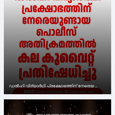
ഡൽഹി വിദ്യാർഥി പ്രക്ഷോഭത്തിന് നേരെയ ...