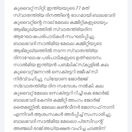
കുവൈറ്റ് സിറ്റി: ഇന്ത്യയുടെ 77 മത്
സ്വാതന്ത്ര്യ ദിനത്തിന്റെ ഭാഗമായി ബാലവേദി
കുവൈറ്റിന്റെ നാല് മേഖല കമ്മിറ്റികളുടെയും
ആഭിമുഖ്യത്തിൽ സ്വാതന്ത്ര്യദിന
ആഘോഷപരിപാടികൾ സംഘടിപ്പിച്ചു.
ബാലവേദി സാൽമിയ മേഖല കമ്മിറ്റിയുടെ
ആഭിമുഖ്യത്തിൽ നടന്ന സ്വാതന്ത്ര്യ
ദിനാഘോഷ പരിപാടികളുടെ ഉത്‌ഘാടനം
സാൽമിയ ഇന്ത്യൻ പബ്ലിക് സ്‌കൂളിൽ കല
കുവൈറ്റ് ജനറൽ സെക്രട്ടറി രജീഷ് സി
നിർവ്വഹിച്ചു, ഡിയോണ ജോർജ്ജ്
സ്വോതന്ത്ര്യ ദിന സന്ദേശം നൽകി. കല
കുവൈറ്റ് മേഖല
സെക്രട്ടറി റിച്ചി കെ ജോർജ്,
ബാലവേദി കേന്ദ്ര കമ്മിറ്റി അംഗം ജോർജ്
തൈമണ്ണിൽ, മേഖല കൺവീനർ ജോസഫ് നാനി
എന്നിവർ ആശംസകൾ അർപ്പിച്ച് സംസാരിച്ചു.
ബാലവേദി സാൽമിയ മേഖലാ പ്രസിഡന്റ്
അഞ്ജലി രാജ് അധ്യക്ഷത വഹിച്ച ചടങ്ങിന്