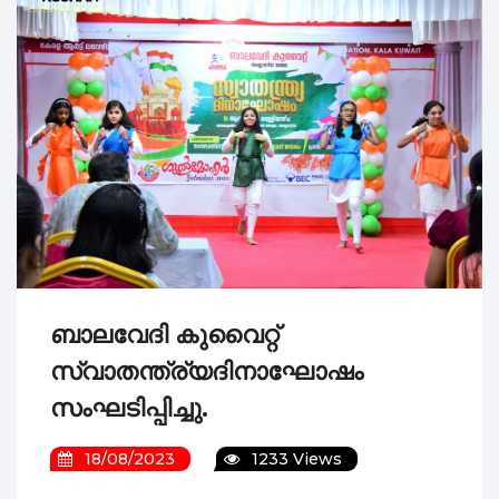
അഞ്ചാമത് ലോകകേരള സഭ; കുവൈ
കല കുവൈറ്റ്‌ ഫിലിം ഫെസ്റ്റിവ
ചെറിയ ഫ്രെയിമുകളിൽ വിരിഞ്ഞ
മലയാളം മിഷൻ കുവൈറ്റ്‌ ചാപ്റ്
മരണാനന്തര സഹായം കൈമാറി
കല കുവൈറ്റ് - ഫിഫ ലോകകപ്പ്
ബാലവേദി കുവൈറ്റ്
സ്വാതന്ത്ര്യദിനാഘോഷം
സംഘടിപ്പിച്ചു.
18/08/2023
1233 Views