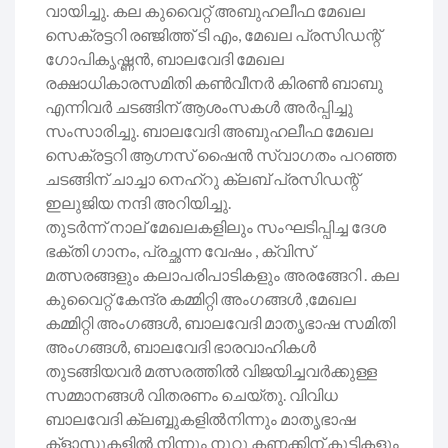
വായിച്ചു. കല കുവൈറ്റ് അബുഹലീഫ മേഖല
സെക്രട്ടറി രഞ്ജിത്ത് ടി എം, മേഖല പ്രസിഡന്റ്
ഗോപികൃഷ്ണൻ, ബാലവേദി മേഖല
രക്ഷാധികാരസമിതി കൺവീനർ കിരൺ ബാബു
എന്നിവർ ചടങ്ങിന് ആശംസകൾ അർപ്പിച്ചു
സംസാരിച്ചു. ബാലവേദി അബുഹലീഫ മേഖല
സെക്രട്ടറി ആഗ്നസ് ഷൈൻ സ്വാഗതം പറഞ്ഞ
ചടങ്ങിന് ചാച്ചാ നെഹ്‌റു ക്ലബ് പ്രസിഡന്റ്
ഇലുജിയ നന്ദി അറിയിച്ചു.
തുടർന്ന് നാല് മേഖലകളിലും സംഘടിപ്പിച്ച ദേശ
ഭക്തി ഗാനം, പ്രച്ഛന്ന വേഷം , ക്വിസ്
മത്സരങ്ങളും കലാപരിപാടികളും അരങ്ങേറി . കല
കുവൈറ്റ് കേന്ദ്ര കമ്മിറ്റി അംഗങ്ങൾ ,മേഖല
കമ്മിറ്റി അംഗങ്ങൾ, ബാലവേദി മാതൃഭാഷ സമിതി
അംഗങ്ങൾ, ബാലവേദി ഭാരവാഹികൾ
തുടങ്ങിയവർ മത്സരത്തിൽ വിജയിച്ചവർക്കുള്ള
സമ്മാനങ്ങൾ വിതരണം ചെയ്തു. വിവിധ
ബാലവേദി ക്ലബ്ബുകളിൽനിന്നും മാതൃഭാഷ
ക്ളാസുകളിൽ നിന്നും നൂറു കണക്കിന് കുട്ടികളും