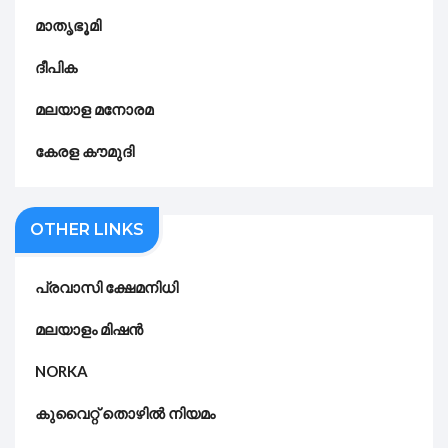
മാതൃഭൂമി
ദീപിക
മലയാള മനോരമ
കേരള കൗമുദി
OTHER LINKS
പ്രവാസി ക്ഷേമനിധി
മലയാളം മിഷൻ
NORKA
കുവൈറ്റ് തൊഴിൽ നിയമം