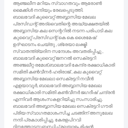
ആഞ്ജലീന മറിയം സ്വാഗതവും ആരോൺ
മൈക്കിൾ നന്ദിയും രേഖപ്പെടുത്തി.
ബാലവേദി കുവൈറ്റ് അബ്ബാസിയ മേഖല
പ്രസിഡന്റ് അദ്വൈതിന്റെ അദ്ധ്യക്ഷതയിൽ
അബ്ബാസിയ കല സെന്ററിൽ നടന്ന പരിപാടി കല
കുവൈറ്റ് പ്രസിഡന്റ് കെ കെ ശൈമേഷ്
ഉദ്‌ഘാടനം ചെയ്തു , ശ്രേയാ ലക്ഷ്മി
സ്വാതന്ത്ര്യദിന സന്ദേശം അവതരിപ്പിച്ചു ,
ബാലവേദി കുവൈറ്റ്‌ ജനറൽ സെക്രട്ടറി
അഞ്ജലീറ്റ രമേശ്‌,ബാലവേദി കേന്ദ്ര രക്ഷാധികാരി
സമിതി കൺവീനർ ഹരിരാജ് , കല കുവൈറ്റ്
അബ്ബാസിയ മേഖലാ സെക്രട്ടറി നവീൻ
എളയാവൂർ, ബാലവേദി അബ്ബാസിയ മേഖല
രക്ഷാധികാരി സമിതി കൺവീനർ ജഗദീഷ്‌ ചന്ദ്രൻ
എന്നിവർ ആശംസകളറിയിച്ചു സംസാരിച്ചു.
ബാലവേദി അബ്ബാസിയ മേഖല സെക്രട്ടറി ഗൗരി
പ്രിയ സ്വാഗതമാശംസിച്ച ചടങ്ങിന് അനുലേഖ
നന്ദി പ്രകാശിപ്പിച്ചു. കേരളപിറവി
ദിനത്തോടനുബന്ധിച്ച് മലയാളം മിഷൻ