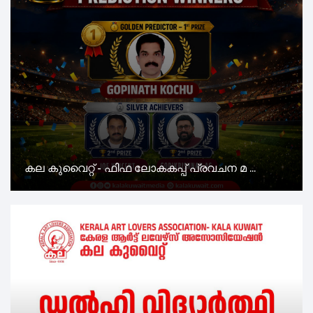
കല കുവൈറ്റ് - ഫിഫ ലോകകപ്പ് പ്രവചന മ ...